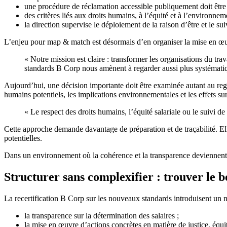
une procédure de réclamation accessible publiquement doit être m
des critères liés aux droits humains, à l’équité et à l’environneme
la direction supervise le déploiement de la raison d’être et le s
L’enjeu pour map & match est désormais d’en organiser la mise en œ
« Notre mission est claire : transformer les organisations du tra
standards B Corp nous amènent à regarder aussi plus systémati
Aujourd’hui, une décision importante doit être examinée autant au regar
humains potentiels, les implications environnementales et les effets sur
« Le respect des droits humains, l’équité salariale ou le suivi d
Cette approche demande davantage de préparation et de traçabilité. Elle
potentielles.
Dans un environnement où la cohérence et la transparence deviennent des
Structurer sans complexifier : trouver le 
La recertification B Corp sur les nouveaux standards introduisent un 
la transparence sur la détermination des salaires ;
la mise en œuvre d’actions concrètes en matière de justice, équité