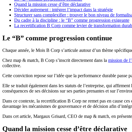
Quand la mission cesse d’être déclarative
Décider autrement : intégrer l’impact dans la stratégie
Structurer sans complexifier : trouver le bon niveau de formalis
Du cadre à la discipline : le “B” comme progression exigeante
La recertification B Corp comme levier de transformation durab
Le “B” comme progression continue
Chaque année, le Mois B Corp s’articule autour d’un thème spécifiqu
Chez map & match, B Corp s’inscrit directement dans la
mission de l’
collective.
Cette conviction repose sur l’idée que la performance durable passe p
Elle se traduit également dans les statuts de l’entreprise, qui affirmen
conséquences de ses décisions sur ses parties prenantes et sur l’envir
Dans ce contexte, la recertification B Corp ne remet pas en cause ces 
davantage les mécanismes de gouvernance et de décision afin d’intégre
Dans cet article, Margaux Grisard, CEO de map & match, en présente 
Quand la mission cesse d’être déclarative