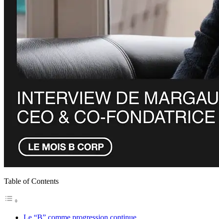
Table of Contents
Le “B” comme progression continue