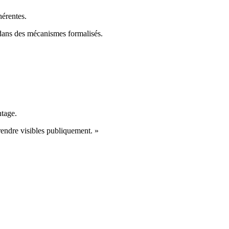
hérentes.
 dans des mécanismes formalisés.
ntage.
rendre visibles publiquement. »