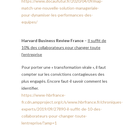
https://www.docaufutur.fr/2020/04/09/map-
match-une-nouvelle-solution-manageriale-
pour-dynamiser-les-performances-des-
equipes/
Harvard Business Review France
–
Il suffit de
10% des collaborateurs pour changer toute
l’entreprise
Pour porter une « transformation virale », il faut
compter sur les convictions contagieuses des
plus engagés. Encore faut-il savoir comment les
identifier.
https://www-hbrfrance-
fr.cdn.ampproject.org/c/s/www.hbrfrance.fr/chroniques-
experts/2019/09/27890-il-suffit-de-10-des-
collaborateurs-pour-changer-toute-
lentreprise/?amp=1