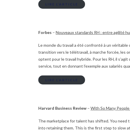
LIRE L’ARTICLE
Forbes
–
Nouveaux standards RH : entre agilité h
Le monde du travail a été confronté à un véritabl
transition vers le télétravail, à marche forcée, les
optent pour le travail hybride. Pour les RH, il s’agit
service, tout en donnant l’exemple aux salariés qu
LIRE L’ARTICLE
Harvard Business Review
–
With So Many People 
The marketplace for talent has shifted. You need 
into retaining them. This is the first step to slow