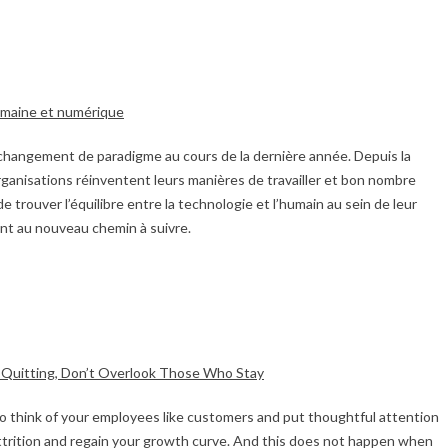
umaine et numérique
e changement de paradigme au cours de la dernière année. Depuis la
 organisations réinventent leurs manières de travailler et bon nombre
 de trouver l’équilibre entre la technologie et l’humain au sein de leur
ant au nouveau chemin à suivre.
Quitting, Don’t Overlook Those Who Stay
to think of your employees like customers and put thoughtful attention
 attrition and regain your growth curve. And this does not happen when