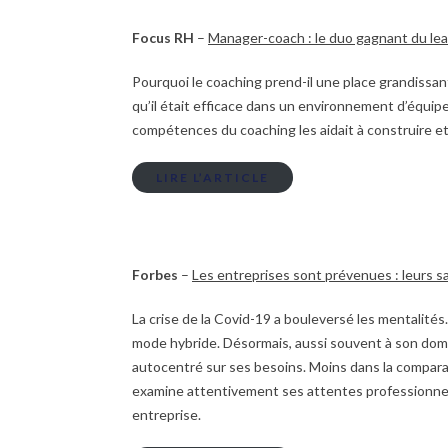
Focus RH
–
Manager-coach : le duo gagnant du le
Pourquoi le coaching prend-il une place grandissa
qu’il était efficace dans un environnement d’équip
compétences du coaching les aidait à construire et 
LIRE L’ARTICLE
Forbes
–
Les entreprises sont prévenues : leurs sal
La crise de la Covid-19 a bouleversé les mentalités.
mode hybride. Désormais, aussi souvent à son domici
autocentré sur ses besoins. Moins dans la comparais
examine attentivement ses attentes professionnelle
entreprise.