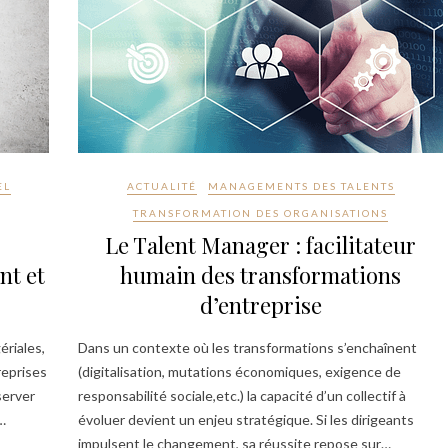
EL
ACTUALITÉ
MANAGEMENTS DES TALENTS
TRANSFORMATION DES ORGANISATIONS
Le Talent Manager : facilitateur
nt et
humain des transformations
d’entreprise
riales,
Dans un contexte où les transformations s’enchaînent
reprises
(digitalisation, mutations économiques, exigence de
server
responsabilité sociale,etc.) la capacité d’un collectif à
…
évoluer devient un enjeu stratégique. Si les dirigeants
impulsent le changement, sa réussite repose sur…